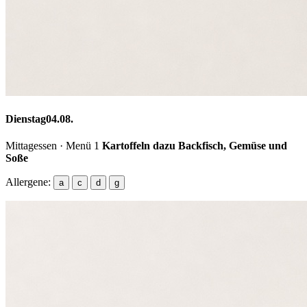
Dienstag
04.08.
Mittagessen · Menü 1
Kartoffeln dazu Backfisch, Gemüse und
Soße
Allergene:
a
c
d
g