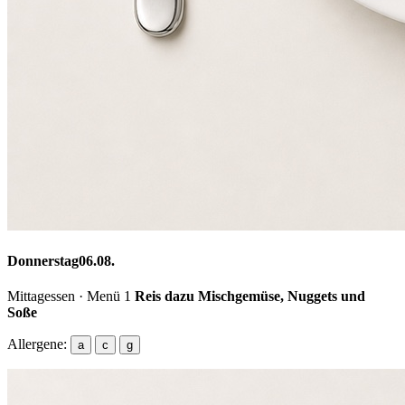
Donnerstag
06.08.
Mittagessen · Menü 1
Reis dazu Mischgemüse, Nuggets und
Soße
Allergene:
a
c
g